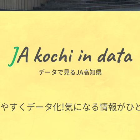
JA kochi in data
データで見るJA高知県
りやすくデータ化!気になる情報がひ