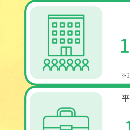
1
※2
平